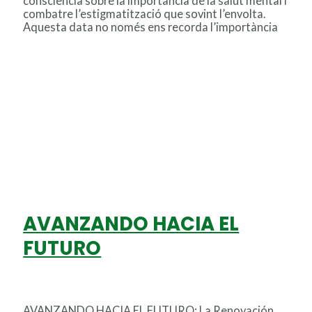
consciència sobre la importància de la salut mental i
combatre l’estigmatització que sovint l’envolta.
Aquesta data no només ens recorda l’importància
10/10/2023 – DIA MUNDIAL DE LA SALUT MENTAL
Leer más »
AVANZANDO HACIA EL
FUTURO
Deja un comentario
/
Uncategorized
/
Miton
AVANZANDO HACIA EL FUTURO: La Renovación