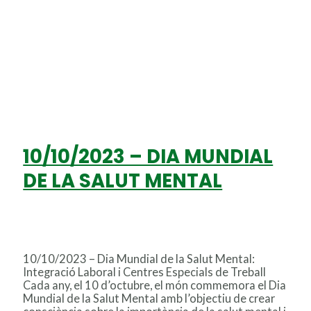
10/10/2023 – DIA MUNDIAL
DE LA SALUT MENTAL
Deja un comentario
/
cet
,
discapacitat
,
fecetc
,
integració
,
salutmental
/
Miton
10/10/2023 – Dia Mundial de la Salut Mental:
Integració Laboral i Centres Especials de Treball
Cada any, el 10 d’octubre, el món commemora el Dia
Mundial de la Salut Mental amb l’objectiu de crear