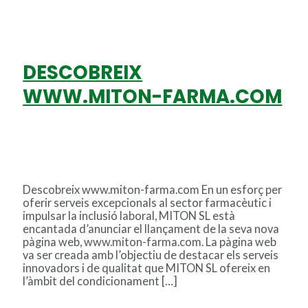
DESCOBREIX
WWW.MITON-FARMA.COM
Deja un comentario
/
AEMPS
,
cet
,
discapacitat
,
FARMACEUTICAS
,
integració
,
LABORATORIO
FARMACEUTICO
/
Miton
Descobreix www.miton-farma.com En un esforç per
oferir serveis excepcionals al sector farmacèutic i
impulsar la inclusió laboral, MITON SL està
encantada d’anunciar el llançament de la seva nova
pàgina web, www.miton-farma.com. La pàgina web
va ser creada amb l’objectiu de destacar els serveis
innovadors i de qualitat que MITON SL ofereix en
l’àmbit del condicionament […]
DESCOBREIX WWW.MITON-FARMA.COM
Leer