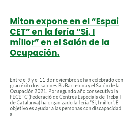
Miton expone en el “Espai
CET” en la feria “Si, I
millor” en el Salón de la
Ocupación.
Deja un comentario
/
Uncategorized
/
Miton
Entre el 9 y el 11 de noviembre se han celebrado con
gran éxito los salones BizBarcelona y el Salón de la
Ocupación 2021. Por segundo año consecutivo la
FECETC (Federació de Centres Especials de Treball
de Catalunya) ha organizado la feria “Si, I millor”. El
objetivo es ayudar a las personas con discapacidad
a
Miton expone en el “Espai CET” en la feria “Si, I
millor” en el Salón de la Ocupación.
Leer más »