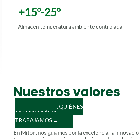
+15º-25º
Almacén temperatura ambiente controlada
Nuestros valores
DESCUBRE QUIÉNES
SOMOS Y CÓMO
TRABAJAMOS →
En Miton, nos guiamos por la excelencia, la innovaci