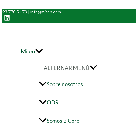
Ir al contenido
93 770 51 73 |
info@miton.com
Miton
ALTERNAR MENÚ
Sobre nosotros
ODS
Somos B Corp