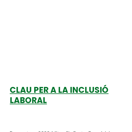
CLAU PER A LA INCLUSIÓ
LABORAL
Deja un comentario
/
cet
,
discapacitat
,
integració
/
Miton