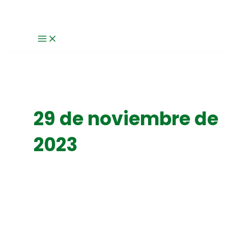
MAIN
Ir
CLAU
MENU
al
PER
contenido
A
LA
INCLUSIÓ
LABORAL
29 de noviembre de
2023