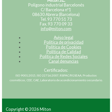
Miton S.L.
Polígono industrial Barcelonés
C/ Barcelona nº1
08630 Abrera (Barcelona)
Tel. 93 770 51 73
Fax. 93 770 09 33
info@miton.com
Aviso legal
Política de privacidad
Política de Cookies
Política de Calidad
Política de Redes Sociales
Canal denuncias
Certificados:
ISO 9001:2015, ISO 22716:2007, RSIPAC/RGSEAA, Productos
cosméticos, CEE, CAE, Laboratorio de acondicionamiento secundario.
Copyright © 2026 Miton