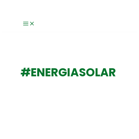
MAIN
Ir
UN
MENU
al
PASO
contenido
HACIA
LA
SOSTENIBILIDAD
#ENERGIASOLAR