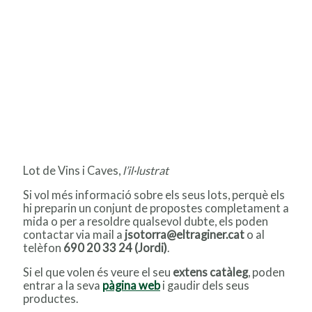
Lot de Vins i Caves,
l’il·lustrat
Si vol més informació sobre els seus lots, perquè els
hi preparin un conjunt de propostes completament a
mida o per a resoldre qualsevol dubte, els poden
contactar via mail a
jsotorra@eltraginer.cat
o al
telèfon
690 20 33 24 (Jordi)
.
Si el que volen és veure el seu
extens catàleg
, poden
entrar a la seva
pàgina web
i gaudir dels seus
productes.