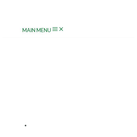
Ir al contenido
MAIN MENU
EL SLEEVE COMO PARTE
MUY IMPORTANTE DEL
PACKAGING
julio 21, 2022